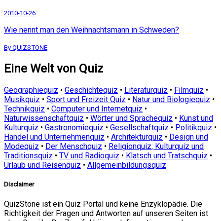
2010-10-26
Wie nennt man den Weihnachtsmann in Schweden?
By QUIZSTONE
Eine Welt von Quiz
Geographiequiz
•
Geschichtequiz
•
Literaturquiz
•
Filmquiz
•
Musikquiz
•
Sport und Freizeit Quiz
•
Natur und Biologiequiz
•
Technikquiz
•
Computer und Internetquiz
•
Naturwissenschaftquiz
•
Wörter und Sprachequiz
•
Kunst und
Kulturquiz
•
Gastronomiequiz
•
Gesellschaftquiz
•
Politikquiz
•
Handel und Unternehmenquiz
•
Architekturquiz
•
Design und
Modequiz
•
Der Menschquiz
•
Religionquiz, Kulturquiz und
Traditionsquiz
•
TV und Radioquiz
•
Klatsch und Tratschquiz
•
Urlaub und Reisenquiz
•
Allgemeinbildungsquiz
Disclaimer
QuizStone ist ein Quiz Portal und keine Enzyklopädie. Die
Richtigkeit der Fragen und Antworten auf unseren Seiten ist