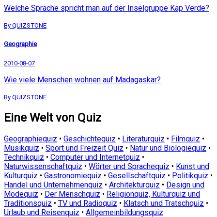
Welche Sprache spricht man auf der Inselgruppe Kap Verde?
By QUIZSTONE
Geographie
2010-08-07
Wie viele Menschen wohnen auf Madagaskar?
By QUIZSTONE
Eine Welt von Quiz
Geographiequiz
•
Geschichtequiz
•
Literaturquiz
•
Filmquiz
•
Musikquiz
•
Sport und Freizeit Quiz
•
Natur und Biologiequiz
•
Technikquiz
•
Computer und Internetquiz
•
Naturwissenschaftquiz
•
Wörter und Sprachequiz
•
Kunst und
Kulturquiz
•
Gastronomiequiz
•
Gesellschaftquiz
•
Politikquiz
•
Handel und Unternehmenquiz
•
Architekturquiz
•
Design und
Modequiz
•
Der Menschquiz
•
Religionquiz, Kulturquiz und
Traditionsquiz
•
TV und Radioquiz
•
Klatsch und Tratschquiz
•
Urlaub und Reisenquiz
•
Allgemeinbildungsquiz