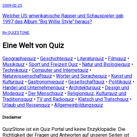
2009-02-25
Welcher US-amerikanische Rapper und Schauspieler gab
1997 das Album "Big Willie Style" heraus?
By QUIZSTONE
Eine Welt von Quiz
Geographiequiz
•
Geschichtequiz
•
Literaturquiz
•
Filmquiz
•
Musikquiz
•
Sport und Freizeit Quiz
•
Natur und Biologiequiz
•
Technikquiz
•
Computer und Internetquiz
•
Naturwissenschaftquiz
•
Wörter und Sprachequiz
•
Kunst und
Kulturquiz
•
Gastronomiequiz
•
Gesellschaftquiz
•
Politikquiz
•
Handel und Unternehmenquiz
•
Architekturquiz
•
Design und
Modequiz
•
Der Menschquiz
•
Religionquiz, Kulturquiz und
Traditionsquiz
•
TV und Radioquiz
•
Klatsch und Tratschquiz
•
Urlaub und Reisenquiz
•
Allgemeinbildungsquiz
Disclaimer
QuizStone ist ein Quiz Portal und keine Enzyklopädie. Die
Richtigkeit der Fragen und Antworten auf unseren Seiten ist