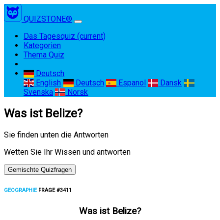
QUIZSTONE®
Das Tagesquiz
(current)
Kategorien
Thema Quiz
Deutsch
English
Deutsch
Espanol
Dansk
Svenska
Norsk
Was ist Belize?
Sie finden unten die Antworten
Wetten Sie Ihr Wissen und antworten
Gemischte Quizfragen
GEOGRAPHIE
FRAGE #3411
Was ist Belize?