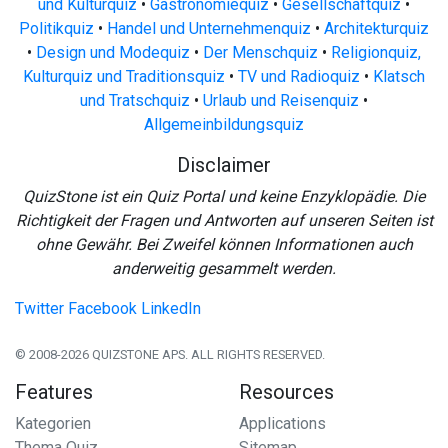
und Kulturquiz
•
Gastronomiequiz
•
Gesellschaftquiz
•
Politikquiz
•
Handel und Unternehmenquiz
•
Architekturquiz
•
Design und Modequiz
•
Der Menschquiz
•
Religionquiz,
Kulturquiz und Traditionsquiz
•
TV und Radioquiz
•
Klatsch
und Tratschquiz
•
Urlaub und Reisenquiz
•
Allgemeinbildungsquiz
Disclaimer
QuizStone ist ein Quiz Portal und keine Enzyklopädie. Die
Richtigkeit der Fragen und Antworten auf unseren Seiten ist
ohne Gewähr. Bei Zweifel können Informationen auch
anderweitig gesammelt werden.
Twitter
Facebook
LinkedIn
© 2008-2026 QUIZSTONE APS. ALL RIGHTS RESERVED.
Features
Resources
Kategorien
Applications
Thema Quiz
Sitemap