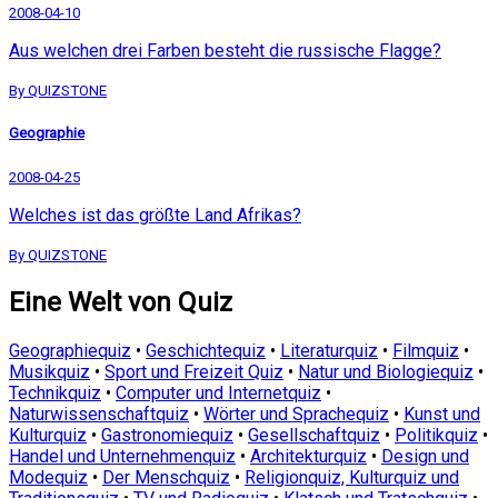
2008-04-10
Aus welchen drei Farben besteht die russische Flagge?
By QUIZSTONE
Geographie
2008-04-25
Welches ist das größte Land Afrikas?
By QUIZSTONE
Eine Welt von Quiz
Geographiequiz
•
Geschichtequiz
•
Literaturquiz
•
Filmquiz
•
Musikquiz
•
Sport und Freizeit Quiz
•
Natur und Biologiequiz
•
Technikquiz
•
Computer und Internetquiz
•
Naturwissenschaftquiz
•
Wörter und Sprachequiz
•
Kunst und
Kulturquiz
•
Gastronomiequiz
•
Gesellschaftquiz
•
Politikquiz
•
Handel und Unternehmenquiz
•
Architekturquiz
•
Design und
Modequiz
•
Der Menschquiz
•
Religionquiz, Kulturquiz und