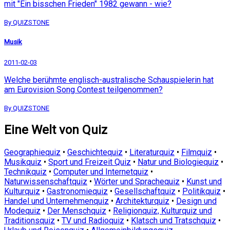
mit "Ein bisschen Frieden" 1982 gewann - wie?
By QUIZSTONE
Musik
2011-02-03
Welche berühmte englisch-australische Schauspielerin hat
am Eurovision Song Contest teilgenommen?
By QUIZSTONE
Eine Welt von Quiz
Geographiequiz
•
Geschichtequiz
•
Literaturquiz
•
Filmquiz
•
Musikquiz
•
Sport und Freizeit Quiz
•
Natur und Biologiequiz
•
Technikquiz
•
Computer und Internetquiz
•
Naturwissenschaftquiz
•
Wörter und Sprachequiz
•
Kunst und
Kulturquiz
•
Gastronomiequiz
•
Gesellschaftquiz
•
Politikquiz
•
Handel und Unternehmenquiz
•
Architekturquiz
•
Design und
Modequiz
•
Der Menschquiz
•
Religionquiz, Kulturquiz und
Traditionsquiz
•
TV und Radioquiz
•
Klatsch und Tratschquiz
•