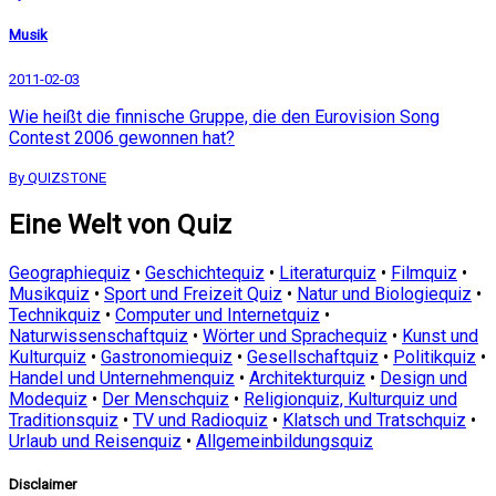
Musik
2011-02-03
Wie heißt die finnische Gruppe, die den Eurovision Song
Contest 2006 gewonnen hat?
By QUIZSTONE
Eine Welt von Quiz
Geographiequiz
•
Geschichtequiz
•
Literaturquiz
•
Filmquiz
•
Musikquiz
•
Sport und Freizeit Quiz
•
Natur und Biologiequiz
•
Technikquiz
•
Computer und Internetquiz
•
Naturwissenschaftquiz
•
Wörter und Sprachequiz
•
Kunst und
Kulturquiz
•
Gastronomiequiz
•
Gesellschaftquiz
•
Politikquiz
•
Handel und Unternehmenquiz
•
Architekturquiz
•
Design und
Modequiz
•
Der Menschquiz
•
Religionquiz, Kulturquiz und
Traditionsquiz
•
TV und Radioquiz
•
Klatsch und Tratschquiz
•
Urlaub und Reisenquiz
•
Allgemeinbildungsquiz
Disclaimer