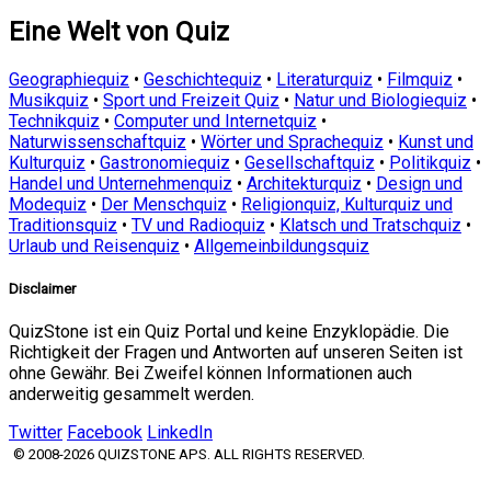
Eine Welt von Quiz
Geographiequiz
•
Geschichtequiz
•
Literaturquiz
•
Filmquiz
•
Musikquiz
•
Sport und Freizeit Quiz
•
Natur und Biologiequiz
•
Technikquiz
•
Computer und Internetquiz
•
Naturwissenschaftquiz
•
Wörter und Sprachequiz
•
Kunst und
Kulturquiz
•
Gastronomiequiz
•
Gesellschaftquiz
•
Politikquiz
•
Handel und Unternehmenquiz
•
Architekturquiz
•
Design und
Modequiz
•
Der Menschquiz
•
Religionquiz, Kulturquiz und
Traditionsquiz
•
TV und Radioquiz
•
Klatsch und Tratschquiz
•
Urlaub und Reisenquiz
•
Allgemeinbildungsquiz
Disclaimer
QuizStone ist ein Quiz Portal und keine Enzyklopädie. Die
Richtigkeit der Fragen und Antworten auf unseren Seiten ist
ohne Gewähr. Bei Zweifel können Informationen auch
anderweitig gesammelt werden.
Twitter
Facebook
LinkedIn
© 2008-2026 QUIZSTONE APS. ALL RIGHTS RESERVED.