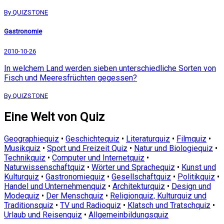
By QUIZSTONE
Gastronomie
2010-10-26
In welchem Land werden sieben unterschiedliche Sorten von
Fisch und Meeresfrüchten gegessen?
By QUIZSTONE
Eine Welt von Quiz
Geographiequiz
•
Geschichtequiz
•
Literaturquiz
•
Filmquiz
•
Musikquiz
•
Sport und Freizeit Quiz
•
Natur und Biologiequiz
•
Technikquiz
•
Computer und Internetquiz
•
Naturwissenschaftquiz
•
Wörter und Sprachequiz
•
Kunst und
Kulturquiz
•
Gastronomiequiz
•
Gesellschaftquiz
•
Politikquiz
•
Handel und Unternehmenquiz
•
Architekturquiz
•
Design und
Modequiz
•
Der Menschquiz
•
Religionquiz, Kulturquiz und
Traditionsquiz
•
TV und Radioquiz
•
Klatsch und Tratschquiz
•
Urlaub und Reisenquiz
•
Allgemeinbildungsquiz