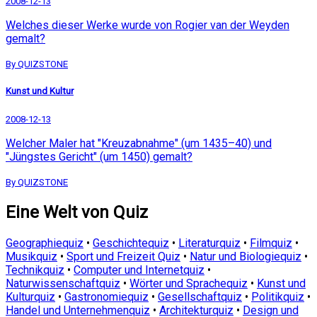
2008-12-13
Welches dieser Werke wurde von Rogier van der Weyden
gemalt?
By QUIZSTONE
Kunst und Kultur
2008-12-13
Welcher Maler hat "Kreuzabnahme" (um 1435–40) und
"Jüngstes Gericht" (um 1450) gemalt?
By QUIZSTONE
Eine Welt von Quiz
Geographiequiz
•
Geschichtequiz
•
Literaturquiz
•
Filmquiz
•
Musikquiz
•
Sport und Freizeit Quiz
•
Natur und Biologiequiz
•
Technikquiz
•
Computer und Internetquiz
•
Naturwissenschaftquiz
•
Wörter und Sprachequiz
•
Kunst und
Kulturquiz
•
Gastronomiequiz
•
Gesellschaftquiz
•
Politikquiz
•
Handel und Unternehmenquiz
•
Architekturquiz
•
Design und