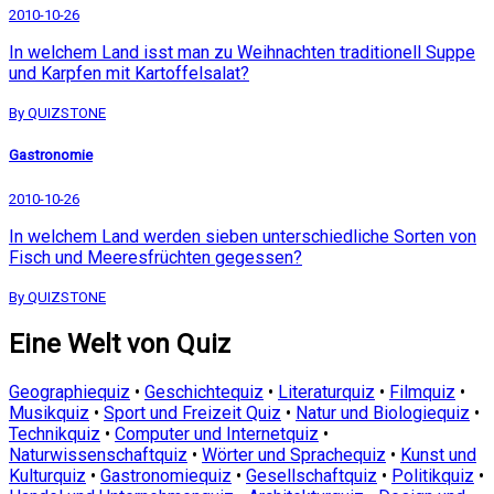
2010-10-26
In welchem Land isst man zu Weihnachten traditionell Suppe
und Karpfen mit Kartoffelsalat?
By QUIZSTONE
Gastronomie
2010-10-26
In welchem Land werden sieben unterschiedliche Sorten von
Fisch und Meeresfrüchten gegessen?
By QUIZSTONE
Eine Welt von Quiz
Geographiequiz
•
Geschichtequiz
•
Literaturquiz
•
Filmquiz
•
Musikquiz
•
Sport und Freizeit Quiz
•
Natur und Biologiequiz
•
Technikquiz
•
Computer und Internetquiz
•
Naturwissenschaftquiz
•
Wörter und Sprachequiz
•
Kunst und
Kulturquiz
•
Gastronomiequiz
•
Gesellschaftquiz
•
Politikquiz
•