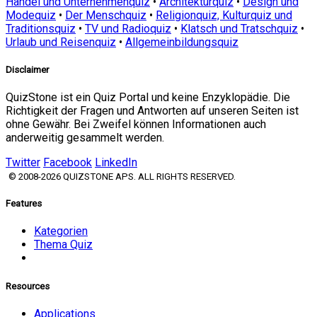
Handel und Unternehmenquiz
•
Architekturquiz
•
Design und
Modequiz
•
Der Menschquiz
•
Religionquiz, Kulturquiz und
Traditionsquiz
•
TV und Radioquiz
•
Klatsch und Tratschquiz
•
Urlaub und Reisenquiz
•
Allgemeinbildungsquiz
Disclaimer
QuizStone ist ein Quiz Portal und keine Enzyklopädie. Die
Richtigkeit der Fragen und Antworten auf unseren Seiten ist
ohne Gewähr. Bei Zweifel können Informationen auch
anderweitig gesammelt werden.
Twitter
Facebook
LinkedIn
© 2008-2026 QUIZSTONE APS. ALL RIGHTS RESERVED.
Features
Kategorien
Thema Quiz
Resources
Applications