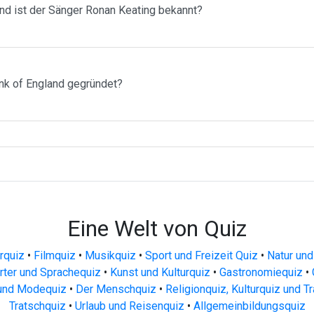
d ist der Sänger Ronan Keating bekannt?
nk of England gegründet?
Eine Welt von Quiz
urquiz
•
Filmquiz
•
Musikquiz
•
Sport und Freizeit Quiz
•
Natur und
ter und Sprachequiz
•
Kunst und Kulturquiz
•
Gastronomiequiz
•
und Modequiz
•
Der Menschquiz
•
Religionquiz, Kulturquiz und T
Tratschquiz
•
Urlaub und Reisenquiz
•
Allgemeinbildungsquiz