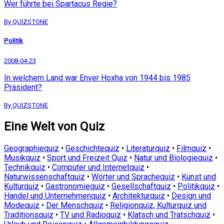
Wer führte bei Spartacus Regie?
By QUIZSTONE
Politik
2008-04-23
In welchem Land war Enver Hoxha von 1944 bis 1985
Präsident?
By QUIZSTONE
Eine Welt von Quiz
Geographiequiz
•
Geschichtequiz
•
Literaturquiz
•
Filmquiz
•
Musikquiz
•
Sport und Freizeit Quiz
•
Natur und Biologiequiz
•
Technikquiz
•
Computer und Internetquiz
•
Naturwissenschaftquiz
•
Wörter und Sprachequiz
•
Kunst und
Kulturquiz
•
Gastronomiequiz
•
Gesellschaftquiz
•
Politikquiz
•
Handel und Unternehmenquiz
•
Architekturquiz
•
Design und
Modequiz
•
Der Menschquiz
•
Religionquiz, Kulturquiz und
Traditionsquiz
•
TV und Radioquiz
•
Klatsch und Tratschquiz
•