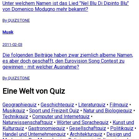
Unter welchem Namen ist das Lied "Nel Blu Di Dipinto Blu"
von Domenico Modugno mehr bekannt?
By QUIZSTONE
Musik
2011-02-03
Die folgenden Beiträge haben zwar ziemlich alberne Namen,
es aber doch geschafft, den Eurovision Song Contest zu
gewinnen - mit welcher Ausnahme?
By QUIZSTONE
Eine Welt von Quiz
Geographiequiz
•
Geschichtequiz
•
Literaturquiz
•
Filmquiz
•
Musikquiz
•
Sport und Freizeit Quiz
•
Natur und Biologiequiz
•
Technikquiz
•
Computer und Internetquiz
•
Naturwissenschaftquiz
•
Wörter und Sprachequiz
•
Kunst und
Kulturquiz
•
Gastronomiequiz
•
Gesellschaftquiz
•
Politikquiz
•
Handel und Unternehmenquiz
•
Architekturquiz
•
Design und