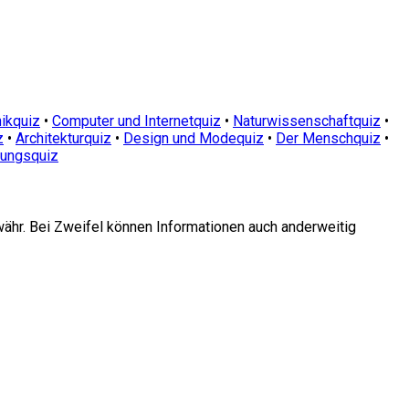
ikquiz
•
Computer und Internetquiz
•
Naturwissenschaftquiz
•
z
•
Architekturquiz
•
Design und Modequiz
•
Der Menschquiz
•
dungsquiz
währ. Bei Zweifel können Informationen auch anderweitig