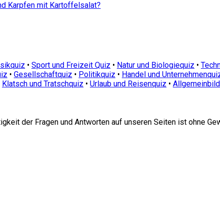
d Karpfen mit Kartoffelsalat?
sikquiz
•
Sport und Freizeit Quiz
•
Natur und Biologiequiz
•
Techn
iz
•
Gesellschaftquiz
•
Politikquiz
•
Handel und Unternehmenqui
•
Klatsch und Tratschquiz
•
Urlaub und Reisenquiz
•
Allgemeinbil
htigkeit der Fragen und Antworten auf unseren Seiten ist ohne Ge