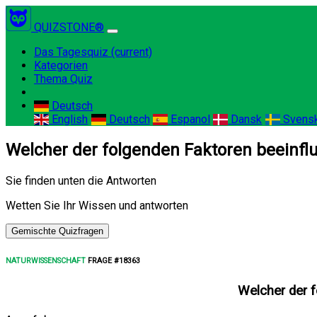
QUIZSTONE®
Das Tagesquiz
(current)
Kategorien
Thema Quiz
Deutsch
English
Deutsch
Espanol
Dansk
Svens
Welcher der folgenden Faktoren beeinflu
Sie finden unten die Antworten
Wetten Sie Ihr Wissen und antworten
Gemischte Quizfragen
NATURWISSENSCHAFT
FRAGE #18363
Welcher der f