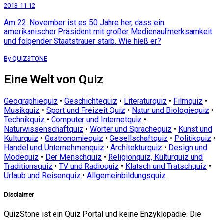
2013-11-12
Am 22. November ist es 50 Jahre her, dass ein
amerikanischer Präsident mit großer Medienaufmerksamkeit
und folgender Staatstrauer starb. Wie hieß er?
By QUIZSTONE
Eine Welt von Quiz
Geographiequiz
•
Geschichtequiz
•
Literaturquiz
•
Filmquiz
•
Musikquiz
•
Sport und Freizeit Quiz
•
Natur und Biologiequiz
•
Technikquiz
•
Computer und Internetquiz
•
Naturwissenschaftquiz
•
Wörter und Sprachequiz
•
Kunst und
Kulturquiz
•
Gastronomiequiz
•
Gesellschaftquiz
•
Politikquiz
•
Handel und Unternehmenquiz
•
Architekturquiz
•
Design und
Modequiz
•
Der Menschquiz
•
Religionquiz, Kulturquiz und
Traditionsquiz
•
TV und Radioquiz
•
Klatsch und Tratschquiz
•
Urlaub und Reisenquiz
•
Allgemeinbildungsquiz
Disclaimer
QuizStone ist ein Quiz Portal und keine Enzyklopädie. Die