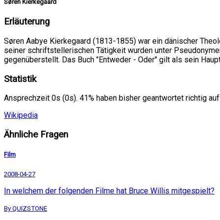
Søren Kierkegaard
Erläuterung
Søren Aabye Kierkegaard (1813-1855) war ein dänischer Theolog
seiner schriftstellerischen Tätigkeit wurden unter Pseudonym
gegenüberstellt. Das Buch "Entweder - Oder" gilt als sein Hau
Statistik
Ansprechzeit 0s (0s). 41% haben bisher geantwortet richtig auf
Wikipedia
Ähnliche Fragen
Film
2008-04-27
In welchem der folgenden Filme hat Bruce Willis mitgespielt?
By QUIZSTONE