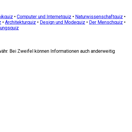
ikquiz
•
Computer und Internetquiz
•
Naturwissenschaftquiz
•
z
•
Architekturquiz
•
Design und Modequiz
•
Der Menschquiz
•
dungsquiz
währ. Bei Zweifel können Informationen auch anderweitig