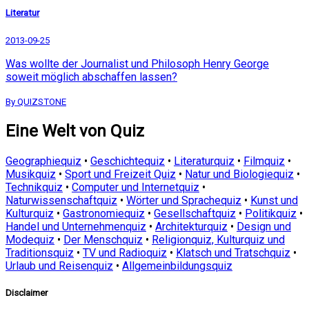
Literatur
2013-09-25
Was wollte der Journalist und Philosoph Henry George
soweit möglich abschaffen lassen?
By QUIZSTONE
Eine Welt von Quiz
Geographiequiz
•
Geschichtequiz
•
Literaturquiz
•
Filmquiz
•
Musikquiz
•
Sport und Freizeit Quiz
•
Natur und Biologiequiz
•
Technikquiz
•
Computer und Internetquiz
•
Naturwissenschaftquiz
•
Wörter und Sprachequiz
•
Kunst und
Kulturquiz
•
Gastronomiequiz
•
Gesellschaftquiz
•
Politikquiz
•
Handel und Unternehmenquiz
•
Architekturquiz
•
Design und
Modequiz
•
Der Menschquiz
•
Religionquiz, Kulturquiz und
Traditionsquiz
•
TV und Radioquiz
•
Klatsch und Tratschquiz
•
Urlaub und Reisenquiz
•
Allgemeinbildungsquiz
Disclaimer