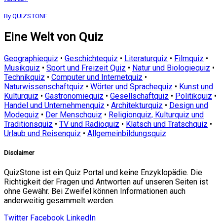
By QUIZSTONE
Eine Welt von Quiz
Geographiequiz
•
Geschichtequiz
•
Literaturquiz
•
Filmquiz
•
Musikquiz
•
Sport und Freizeit Quiz
•
Natur und Biologiequiz
•
Technikquiz
•
Computer und Internetquiz
•
Naturwissenschaftquiz
•
Wörter und Sprachequiz
•
Kunst und
Kulturquiz
•
Gastronomiequiz
•
Gesellschaftquiz
•
Politikquiz
•
Handel und Unternehmenquiz
•
Architekturquiz
•
Design und
Modequiz
•
Der Menschquiz
•
Religionquiz, Kulturquiz und
Traditionsquiz
•
TV und Radioquiz
•
Klatsch und Tratschquiz
•
Urlaub und Reisenquiz
•
Allgemeinbildungsquiz
Disclaimer
QuizStone ist ein Quiz Portal und keine Enzyklopädie. Die
Richtigkeit der Fragen und Antworten auf unseren Seiten ist
ohne Gewähr. Bei Zweifel können Informationen auch
anderweitig gesammelt werden.
Twitter
Facebook
LinkedIn