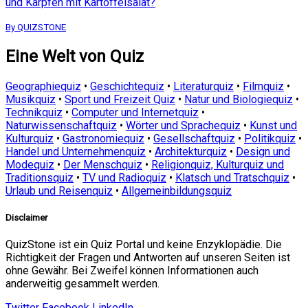
und Karpfen mit Kartoffelsalat?
By QUIZSTONE
Eine Welt von Quiz
Geographiequiz
•
Geschichtequiz
•
Literaturquiz
•
Filmquiz
•
Musikquiz
•
Sport und Freizeit Quiz
•
Natur und Biologiequiz
•
Technikquiz
•
Computer und Internetquiz
•
Naturwissenschaftquiz
•
Wörter und Sprachequiz
•
Kunst und
Kulturquiz
•
Gastronomiequiz
•
Gesellschaftquiz
•
Politikquiz
•
Handel und Unternehmenquiz
•
Architekturquiz
•
Design und
Modequiz
•
Der Menschquiz
•
Religionquiz, Kulturquiz und
Traditionsquiz
•
TV und Radioquiz
•
Klatsch und Tratschquiz
•
Urlaub und Reisenquiz
•
Allgemeinbildungsquiz
Disclaimer
QuizStone ist ein Quiz Portal und keine Enzyklopädie. Die
Richtigkeit der Fragen und Antworten auf unseren Seiten ist
ohne Gewähr. Bei Zweifel können Informationen auch
anderweitig gesammelt werden.
Twitter
Facebook
LinkedIn