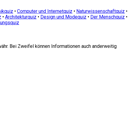
ikquiz
•
Computer und Internetquiz
•
Naturwissenschaftquiz
•
z
•
Architekturquiz
•
Design und Modequiz
•
Der Menschquiz
•
dungsquiz
währ. Bei Zweifel können Informationen auch anderweitig