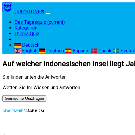
QUIZSTONE®
Das Tagesquiz
(current)
Kategorien
Thema Quiz
Deutsch
English
Deutsch
Espanol
Dansk
Svens
Auf welcher indonesischen Insel liegt Ja
Sie finden unten die Antworten
Wetten Sie Ihr Wissen und antworten
Gemischte Quizfragen
GEOGRAPHIE
FRAGE #1283