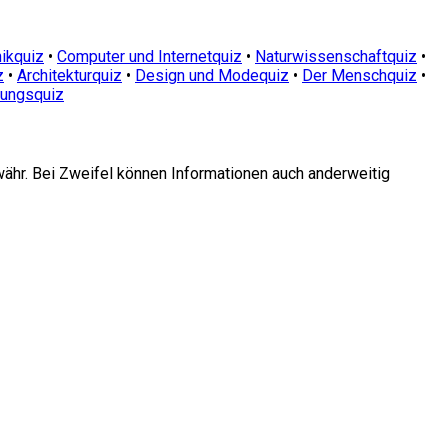
ikquiz
•
Computer und Internetquiz
•
Naturwissenschaftquiz
•
z
•
Architekturquiz
•
Design und Modequiz
•
Der Menschquiz
•
dungsquiz
währ. Bei Zweifel können Informationen auch anderweitig