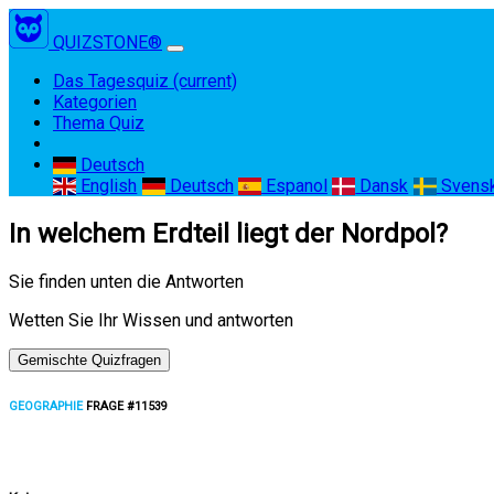
QUIZSTONE®
Das Tagesquiz
(current)
Kategorien
Thema Quiz
Deutsch
English
Deutsch
Espanol
Dansk
Svens
In welchem Erdteil liegt der Nordpol?
Sie finden unten die Antworten
Wetten Sie Ihr Wissen und antworten
Gemischte Quizfragen
GEOGRAPHIE
FRAGE #11539