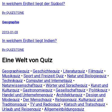
In welchem Erdteil liegt der Südpol?
By QUIZSTONE
Geographie
2013-01-03
In welchem Erdteil liegt Indien?
By QUIZSTONE
Eine Welt von Quiz
Geographiequiz
•
Geschichtequiz
•
Literaturquiz
•
Filmquiz
•
Musikquiz
•
Sport und Freizeit Quiz
•
Natur und Biologiequiz
•
Technikquiz
•
Computer und Internetquiz
•
Naturwissenschaftquiz
•
Wörter und Sprachequiz
•
Kunst und
Kulturquiz
•
Gastronomiequiz
•
Gesellschaftquiz
•
Politikquiz
•
Handel und Unternehmenquiz
•
Architekturquiz
•
Design und
Modequiz
•
Der Menschquiz
•
Religionquiz, Kulturquiz und
Traditionsquiz
•
TV und Radioquiz
•
Klatsch und Tratschquiz
•
Urlaub und Reisenquiz
•
Allgemeinbildungsquiz