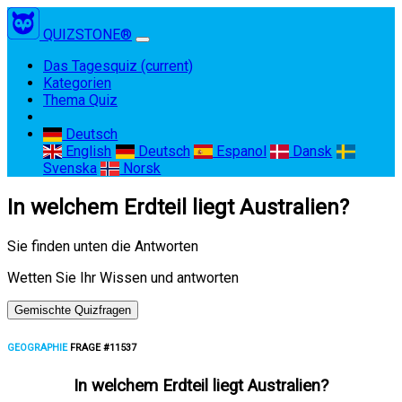
QUIZSTONE®
Das Tagesquiz
(current)
Kategorien
Thema Quiz
Deutsch
English
Deutsch
Espanol
Dansk
Svenska
Norsk
In welchem Erdteil liegt Australien?
Sie finden unten die Antworten
Wetten Sie Ihr Wissen und antworten
Gemischte Quizfragen
GEOGRAPHIE
FRAGE #11537
In welchem Erdteil liegt Australien?