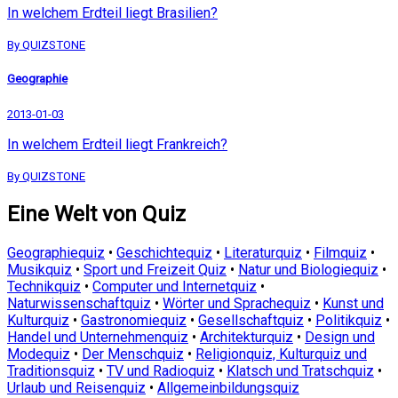
In welchem Erdteil liegt Brasilien?
By QUIZSTONE
Geographie
2013-01-03
In welchem Erdteil liegt Frankreich?
By QUIZSTONE
Eine Welt von Quiz
Geographiequiz
•
Geschichtequiz
•
Literaturquiz
•
Filmquiz
•
Musikquiz
•
Sport und Freizeit Quiz
•
Natur und Biologiequiz
•
Technikquiz
•
Computer und Internetquiz
•
Naturwissenschaftquiz
•
Wörter und Sprachequiz
•
Kunst und
Kulturquiz
•
Gastronomiequiz
•
Gesellschaftquiz
•
Politikquiz
•
Handel und Unternehmenquiz
•
Architekturquiz
•
Design und
Modequiz
•
Der Menschquiz
•
Religionquiz, Kulturquiz und
Traditionsquiz
•
TV und Radioquiz
•
Klatsch und Tratschquiz
•
Urlaub und Reisenquiz
•
Allgemeinbildungsquiz