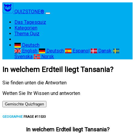
QUIZSTONE®
(current)
Das Tagesquiz
Kategorien
Thema Quiz
Deutsch
English
Deutsch
Espanol
Dansk
Svenska
Norsk
In welchem Erdteil liegt Tansania?
Sie finden unten die Antworten
Wetten Sie Ihr Wissen und antworten
Gemischte Quizfragen
GEOGRAPHIE
FRAGE #11533
In welchem Erdteil liegt Tansania?