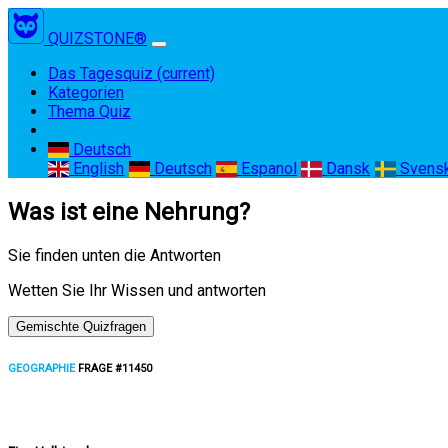
QUIZSTONE®
Das Tagesquiz
(current)
Kategorien
Thema Quiz
Deutsch
English
Deutsch
Espanol
Dansk
Svens
Was ist eine Nehrung?
Sie finden unten die Antworten
Wetten Sie Ihr Wissen und antworten
Gemischte Quizfragen
GEOGRAPHIE
FRAGE #11450