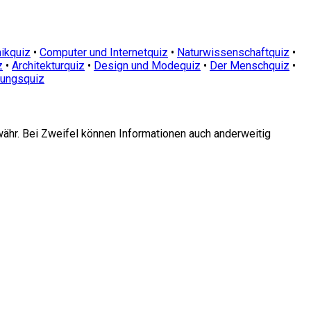
ikquiz
•
Computer und Internetquiz
•
Naturwissenschaftquiz
•
z
•
Architekturquiz
•
Design und Modequiz
•
Der Menschquiz
•
dungsquiz
währ. Bei Zweifel können Informationen auch anderweitig