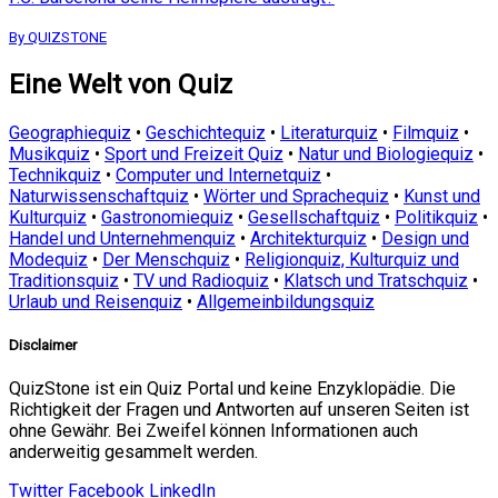
By QUIZSTONE
Eine Welt von Quiz
Geographiequiz
•
Geschichtequiz
•
Literaturquiz
•
Filmquiz
•
Musikquiz
•
Sport und Freizeit Quiz
•
Natur und Biologiequiz
•
Technikquiz
•
Computer und Internetquiz
•
Naturwissenschaftquiz
•
Wörter und Sprachequiz
•
Kunst und
Kulturquiz
•
Gastronomiequiz
•
Gesellschaftquiz
•
Politikquiz
•
Handel und Unternehmenquiz
•
Architekturquiz
•
Design und
Modequiz
•
Der Menschquiz
•
Religionquiz, Kulturquiz und
Traditionsquiz
•
TV und Radioquiz
•
Klatsch und Tratschquiz
•
Urlaub und Reisenquiz
•
Allgemeinbildungsquiz
Disclaimer
QuizStone ist ein Quiz Portal und keine Enzyklopädie. Die
Richtigkeit der Fragen und Antworten auf unseren Seiten ist
ohne Gewähr. Bei Zweifel können Informationen auch
anderweitig gesammelt werden.
Twitter
Facebook
LinkedIn