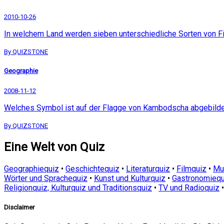
2010-10-26
In welchem Land werden sieben unterschiedliche Sorten von 
By QUIZSTONE
Geographie
2008-11-12
Welches Symbol ist auf der Flagge von Kambodscha abgebild
By QUIZSTONE
Eine Welt von Quiz
Geographiequiz
•
Geschichtequiz
•
Literaturquiz
•
Filmquiz
•
Mu
Wörter und Sprachequiz
•
Kunst und Kulturquiz
•
Gastronomiequ
Religionquiz, Kulturquiz und Traditionsquiz
•
TV und Radioquiz
Disclaimer