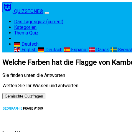
QUIZSTONE®
Das Tagesquiz
(current)
Kategorien
Thema Quiz
Deutsch
English
Deutsch
Espanol
Dansk
Svens
Welche Farben hat die Flagge von Kam
Sie finden unten die Antworten
Wetten Sie Ihr Wissen und antworten
Gemischte Quizfragen
GEOGRAPHIE
FRAGE #1079