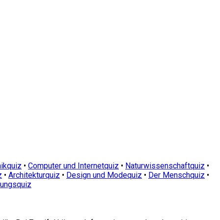
ikquiz
•
Computer und Internetquiz
•
Naturwissenschaftquiz
•
z
•
Architekturquiz
•
Design und Modequiz
•
Der Menschquiz
•
dungsquiz