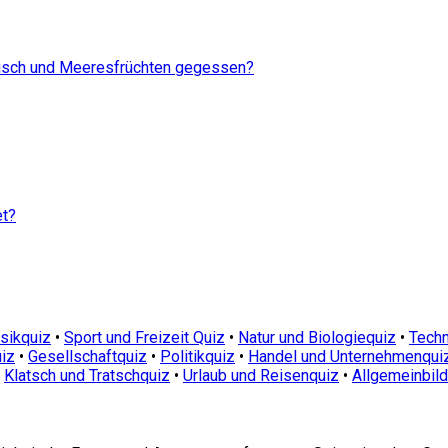
Fisch und Meeresfrüchten gegessen?
et?
sikquiz
•
Sport und Freizeit Quiz
•
Natur und Biologiequiz
•
Techn
iz
•
Gesellschaftquiz
•
Politikquiz
•
Handel und Unternehmenqui
•
Klatsch und Tratschquiz
•
Urlaub und Reisenquiz
•
Allgemeinbil