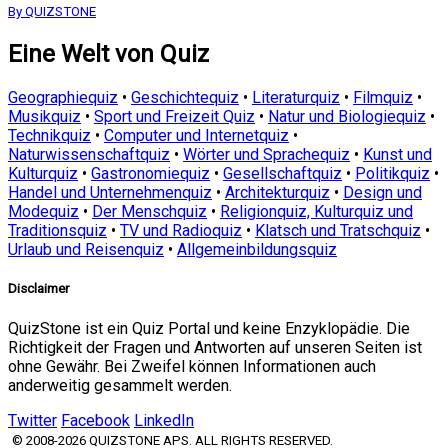
By QUIZSTONE
Eine Welt von Quiz
Geographiequiz
•
Geschichtequiz
•
Literaturquiz
•
Filmquiz
•
Musikquiz
•
Sport und Freizeit Quiz
•
Natur und Biologiequiz
•
Technikquiz
•
Computer und Internetquiz
•
Naturwissenschaftquiz
•
Wörter und Sprachequiz
•
Kunst und
Kulturquiz
•
Gastronomiequiz
•
Gesellschaftquiz
•
Politikquiz
•
Handel und Unternehmenquiz
•
Architekturquiz
•
Design und
Modequiz
•
Der Menschquiz
•
Religionquiz, Kulturquiz und
Traditionsquiz
•
TV und Radioquiz
•
Klatsch und Tratschquiz
•
Urlaub und Reisenquiz
•
Allgemeinbildungsquiz
Disclaimer
QuizStone ist ein Quiz Portal und keine Enzyklopädie. Die
Richtigkeit der Fragen und Antworten auf unseren Seiten ist
ohne Gewähr. Bei Zweifel können Informationen auch
anderweitig gesammelt werden.
Twitter
Facebook
LinkedIn
© 2008-2026 QUIZSTONE APS. ALL RIGHTS RESERVED.