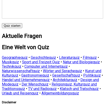
Quiz starten
Aktuelle Fragen
Eine Welt von Quiz
Geographiequiz
•
Geschichtequiz
•
Literaturquiz
•
Filmquiz
•
Musikquiz
•
Sport und Freizeit Quiz
•
Natur und Biologiequiz
•
Technikquiz
•
Computer und Internetquiz
•
Naturwissenschaftquiz
•
Wörter und Sprachequiz
•
Kunst und
Kulturquiz
•
Gastronomiequiz
•
Gesellschaftquiz
•
Politikquiz
•
Handel und Unternehmenquiz
•
Architekturquiz
•
Design und
Modequiz
•
Der Menschquiz
•
Religionquiz, Kulturquiz und
Traditionsquiz
•
TV und Radioquiz
•
Klatsch und Tratschquiz
•
Urlaub und Reisenquiz
•
Allgemeinbildungsquiz
Disclaimer