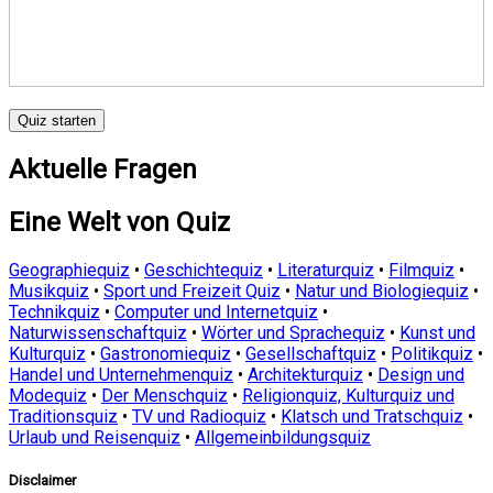
Quiz starten
Aktuelle Fragen
Eine Welt von Quiz
Geographiequiz
•
Geschichtequiz
•
Literaturquiz
•
Filmquiz
•
Musikquiz
•
Sport und Freizeit Quiz
•
Natur und Biologiequiz
•
Technikquiz
•
Computer und Internetquiz
•
Naturwissenschaftquiz
•
Wörter und Sprachequiz
•
Kunst und
Kulturquiz
•
Gastronomiequiz
•
Gesellschaftquiz
•
Politikquiz
•
Handel und Unternehmenquiz
•
Architekturquiz
•
Design und
Modequiz
•
Der Menschquiz
•
Religionquiz, Kulturquiz und
Traditionsquiz
•
TV und Radioquiz
•
Klatsch und Tratschquiz
•
Urlaub und Reisenquiz
•
Allgemeinbildungsquiz
Disclaimer