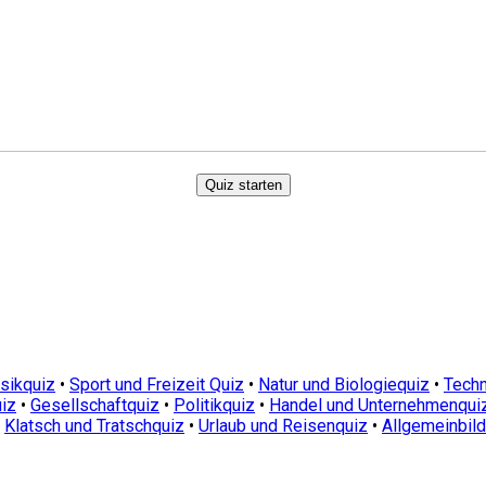
Quiz starten
sikquiz
•
Sport und Freizeit Quiz
•
Natur und Biologiequiz
•
Techn
iz
•
Gesellschaftquiz
•
Politikquiz
•
Handel und Unternehmenqui
•
Klatsch und Tratschquiz
•
Urlaub und Reisenquiz
•
Allgemeinbil