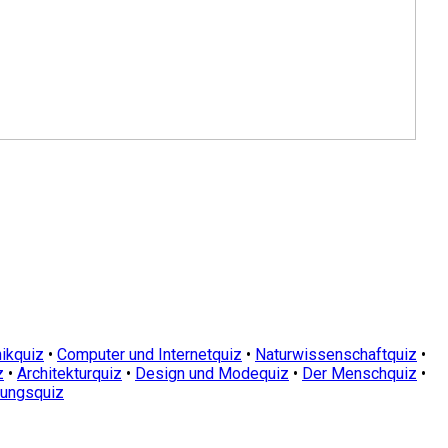
ikquiz
•
Computer und Internetquiz
•
Naturwissenschaftquiz
•
z
•
Architekturquiz
•
Design und Modequiz
•
Der Menschquiz
•
dungsquiz