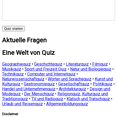
Quiz starten
Aktuelle Fragen
Eine Welt von Quiz
Geographiequiz
•
Geschichtequiz
•
Literaturquiz
•
Filmquiz
•
Musikquiz
•
Sport und Freizeit Quiz
•
Natur und Biologiequiz
•
Technikquiz
•
Computer und Internetquiz
•
Naturwissenschaftquiz
•
Wörter und Sprachequiz
•
Kunst und
Kulturquiz
•
Gastronomiequiz
•
Gesellschaftquiz
•
Politikquiz
•
Handel und Unternehmenquiz
•
Architekturquiz
•
Design und
Modequiz
•
Der Menschquiz
•
Religionquiz, Kulturquiz und
Traditionsquiz
•
TV und Radioquiz
•
Klatsch und Tratschquiz
•
Urlaub und Reisenquiz
•
Allgemeinbildungsquiz
Disclaimer