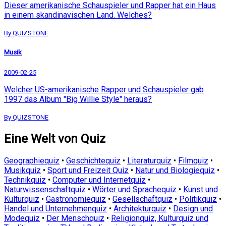
Dieser amerikanische Schauspieler und Rapper hat ein Haus
in einem skandinavischen Land. Welches?
By QUIZSTONE
Musik
2009-02-25
Welcher US-amerikanische Rapper und Schauspieler gab
1997 das Album "Big Willie Style" heraus?
By QUIZSTONE
Eine Welt von Quiz
Geographiequiz
•
Geschichtequiz
•
Literaturquiz
•
Filmquiz
•
Musikquiz
•
Sport und Freizeit Quiz
•
Natur und Biologiequiz
•
Technikquiz
•
Computer und Internetquiz
•
Naturwissenschaftquiz
•
Wörter und Sprachequiz
•
Kunst und
Kulturquiz
•
Gastronomiequiz
•
Gesellschaftquiz
•
Politikquiz
•
Handel und Unternehmenquiz
•
Architekturquiz
•
Design und
Modequiz
•
Der Menschquiz
•
Religionquiz, Kulturquiz und