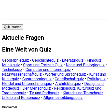
Quiz starten
Aktuelle Fragen
Eine Welt von Quiz
Geographiequiz
•
Geschichtequiz
•
Literaturquiz
•
Filmquiz
•
Musikquiz
•
Sport und Freizeit Quiz
•
Natur und Biologiequiz
•
Technikquiz
•
Computer und Internetquiz
•
Naturwissenschaftquiz
•
Wörter und Sprachequiz
•
Kunst und
Kulturquiz
•
Gastronomiequiz
•
Gesellschaftquiz
•
Politikquiz
•
Handel und Unternehmenquiz
•
Architekturquiz
•
Design und
Modequiz
•
Der Menschquiz
•
Religionquiz, Kulturquiz und
Traditionsquiz
•
TV und Radioquiz
•
Klatsch und Tratschquiz
•
Urlaub und Reisenquiz
•
Allgemeinbildungsquiz
Disclaimer