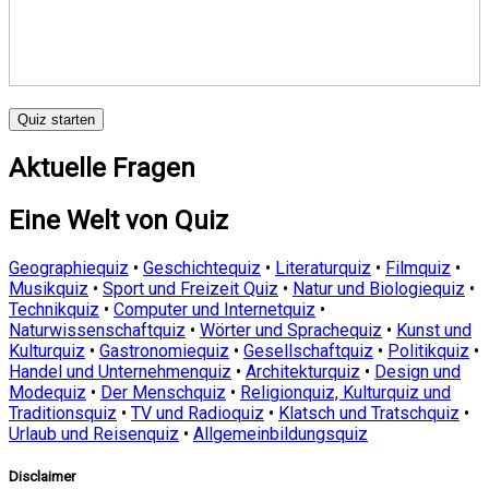
Quiz starten
Aktuelle Fragen
Eine Welt von Quiz
Geographiequiz
•
Geschichtequiz
•
Literaturquiz
•
Filmquiz
•
Musikquiz
•
Sport und Freizeit Quiz
•
Natur und Biologiequiz
•
Technikquiz
•
Computer und Internetquiz
•
Naturwissenschaftquiz
•
Wörter und Sprachequiz
•
Kunst und
Kulturquiz
•
Gastronomiequiz
•
Gesellschaftquiz
•
Politikquiz
•
Handel und Unternehmenquiz
•
Architekturquiz
•
Design und
Modequiz
•
Der Menschquiz
•
Religionquiz, Kulturquiz und
Traditionsquiz
•
TV und Radioquiz
•
Klatsch und Tratschquiz
•
Urlaub und Reisenquiz
•
Allgemeinbildungsquiz
Disclaimer