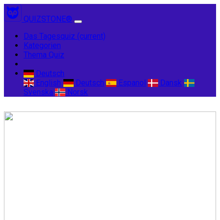
QUIZSTONE®
Das Tagesquiz
(current)
Kategorien
Thema Quiz
Deutsch
English
Deutsch
Espanol
Dansk
Svenska
Norsk