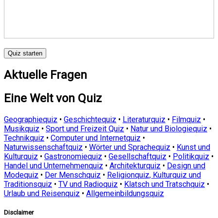
Quiz starten
Aktuelle Fragen
Eine Welt von Quiz
Geographiequiz
•
Geschichtequiz
•
Literaturquiz
•
Filmquiz
•
Musikquiz
•
Sport und Freizeit Quiz
•
Natur und Biologiequiz
•
Technikquiz
•
Computer und Internetquiz
•
Naturwissenschaftquiz
•
Wörter und Sprachequiz
•
Kunst und
Kulturquiz
•
Gastronomiequiz
•
Gesellschaftquiz
•
Politikquiz
•
Handel und Unternehmenquiz
•
Architekturquiz
•
Design und
Modequiz
•
Der Menschquiz
•
Religionquiz, Kulturquiz und
Traditionsquiz
•
TV und Radioquiz
•
Klatsch und Tratschquiz
•
Urlaub und Reisenquiz
•
Allgemeinbildungsquiz
Disclaimer