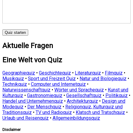
Quiz starten
Aktuelle Fragen
Eine Welt von Quiz
Geographiequiz
•
Geschichtequiz
•
Literaturquiz
•
Filmquiz
•
Musikquiz
•
Sport und Freizeit Quiz
•
Natur und Biologiequiz
•
Technikquiz
•
Computer und Internetquiz
•
Naturwissenschaftquiz
•
Wörter und Sprachequiz
•
Kunst und
Kulturquiz
•
Gastronomiequiz
•
Gesellschaftquiz
•
Politikquiz
•
Handel und Unternehmenquiz
•
Architekturquiz
•
Design und
Modequiz
•
Der Menschquiz
•
Religionquiz, Kulturquiz und
Traditionsquiz
•
TV und Radioquiz
•
Klatsch und Tratschquiz
•
Urlaub und Reisenquiz
•
Allgemeinbildungsquiz
Disclaimer