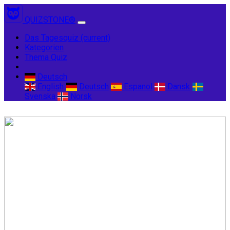
QUIZSTONE®
Das Tagesquiz
(current)
Kategorien
Thema Quiz
Deutsch
English
Deutsch
Espanol
Dansk
Svenska
Norsk