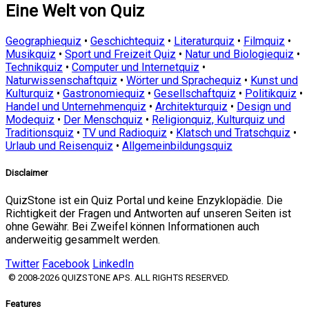
Eine Welt von Quiz
Geographiequiz
•
Geschichtequiz
•
Literaturquiz
•
Filmquiz
•
Musikquiz
•
Sport und Freizeit Quiz
•
Natur und Biologiequiz
•
Technikquiz
•
Computer und Internetquiz
•
Naturwissenschaftquiz
•
Wörter und Sprachequiz
•
Kunst und
Kulturquiz
•
Gastronomiequiz
•
Gesellschaftquiz
•
Politikquiz
•
Handel und Unternehmenquiz
•
Architekturquiz
•
Design und
Modequiz
•
Der Menschquiz
•
Religionquiz, Kulturquiz und
Traditionsquiz
•
TV und Radioquiz
•
Klatsch und Tratschquiz
•
Urlaub und Reisenquiz
•
Allgemeinbildungsquiz
Disclaimer
QuizStone ist ein Quiz Portal und keine Enzyklopädie. Die
Richtigkeit der Fragen und Antworten auf unseren Seiten ist
ohne Gewähr. Bei Zweifel können Informationen auch
anderweitig gesammelt werden.
Twitter
Facebook
LinkedIn
© 2008-2026 QUIZSTONE APS. ALL RIGHTS RESERVED.
Features