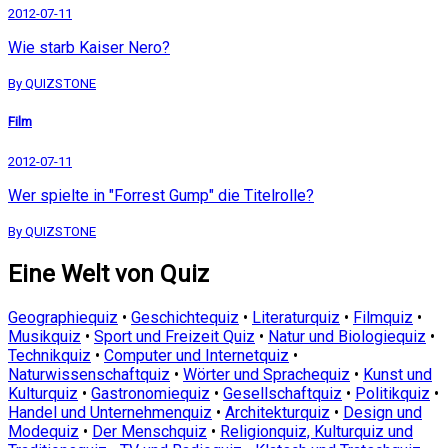
2012-07-11
Wie starb Kaiser Nero?
By QUIZSTONE
Film
2012-07-11
Wer spielte in "Forrest Gump" die Titelrolle?
By QUIZSTONE
Eine Welt von Quiz
Geographiequiz
•
Geschichtequiz
•
Literaturquiz
•
Filmquiz
•
Musikquiz
•
Sport und Freizeit Quiz
•
Natur und Biologiequiz
•
Technikquiz
•
Computer und Internetquiz
•
Naturwissenschaftquiz
•
Wörter und Sprachequiz
•
Kunst und
Kulturquiz
•
Gastronomiequiz
•
Gesellschaftquiz
•
Politikquiz
•
Handel und Unternehmenquiz
•
Architekturquiz
•
Design und
Modequiz
•
Der Menschquiz
•
Religionquiz, Kulturquiz und