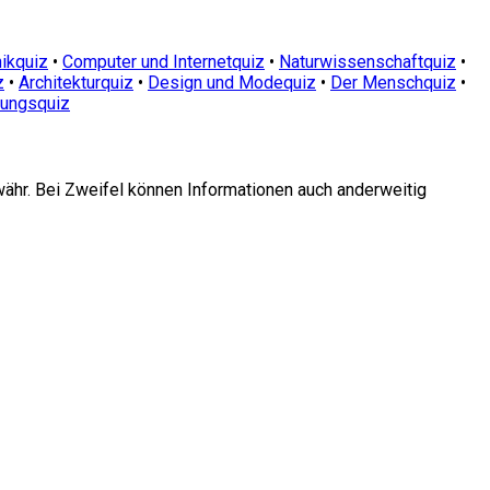
ikquiz
•
Computer und Internetquiz
•
Naturwissenschaftquiz
•
z
•
Architekturquiz
•
Design und Modequiz
•
Der Menschquiz
•
dungsquiz
währ. Bei Zweifel können Informationen auch anderweitig