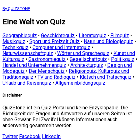
By QUIZSTONE
Eine Welt von Quiz
Geographiequiz
•
Geschichtequiz
•
Literaturquiz
•
Filmquiz
•
Musikquiz
•
Sport und Freizeit Quiz
•
Natur und Biologiequiz
•
Technikquiz
•
Computer und Internetquiz
•
Naturwissenschaftquiz
•
Wörter und Sprachequiz
•
Kunst und
Kulturquiz
•
Gastronomiequiz
•
Gesellschaftquiz
•
Politikquiz
•
Handel und Unternehmenquiz
•
Architekturquiz
•
Design und
Modequiz
•
Der Menschquiz
•
Religionquiz, Kulturquiz und
Traditionsquiz
•
TV und Radioquiz
•
Klatsch und Tratschquiz
•
Urlaub und Reisenquiz
•
Allgemeinbildungsquiz
Disclaimer
QuizStone ist ein Quiz Portal und keine Enzyklopädie. Die
Richtigkeit der Fragen und Antworten auf unseren Seiten ist
ohne Gewähr. Bei Zweifel können Informationen auch
anderweitig gesammelt werden.
Twitter
Facebook
LinkedIn