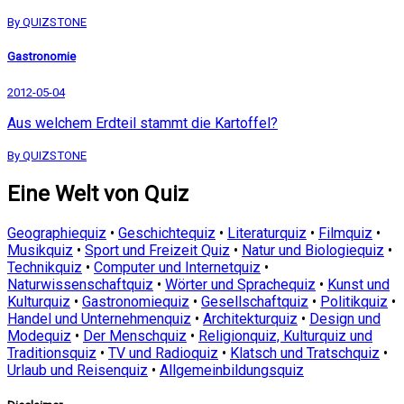
By QUIZSTONE
Gastronomie
2012-05-04
Aus welchem Erdteil stammt die Kartoffel?
By QUIZSTONE
Eine Welt von Quiz
Geographiequiz
•
Geschichtequiz
•
Literaturquiz
•
Filmquiz
•
Musikquiz
•
Sport und Freizeit Quiz
•
Natur und Biologiequiz
•
Technikquiz
•
Computer und Internetquiz
•
Naturwissenschaftquiz
•
Wörter und Sprachequiz
•
Kunst und
Kulturquiz
•
Gastronomiequiz
•
Gesellschaftquiz
•
Politikquiz
•
Handel und Unternehmenquiz
•
Architekturquiz
•
Design und
Modequiz
•
Der Menschquiz
•
Religionquiz, Kulturquiz und
Traditionsquiz
•
TV und Radioquiz
•
Klatsch und Tratschquiz
•
Urlaub und Reisenquiz
•
Allgemeinbildungsquiz