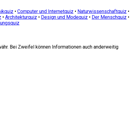
ikquiz
•
Computer und Internetquiz
•
Naturwissenschaftquiz
•
z
•
Architekturquiz
•
Design und Modequiz
•
Der Menschquiz
•
dungsquiz
währ. Bei Zweifel können Informationen auch anderweitig