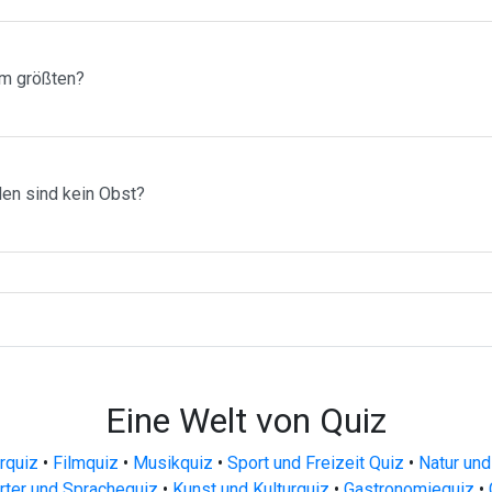
am größten?
en sind kein Obst?
Eine Welt von Quiz
urquiz
•
Filmquiz
•
Musikquiz
•
Sport und Freizeit Quiz
•
Natur und
ter und Sprachequiz
•
Kunst und Kulturquiz
•
Gastronomiequiz
•