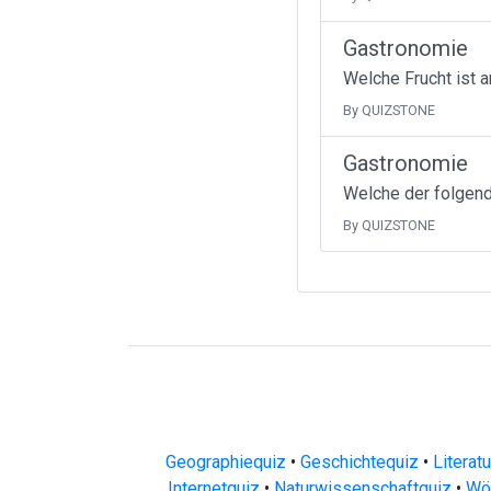
Gastronomie
Welche Frucht ist 
By QUIZSTONE
Gastronomie
Welche der folgend
By QUIZSTONE
Geographiequiz
•
Geschichtequiz
•
Literat
Internetquiz
•
Naturwissenschaftquiz
•
Wör