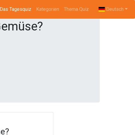
(current)
Das Tagesquiz
Kategorien
Thema Quiz
Deutsch
 Gemüse?
se?