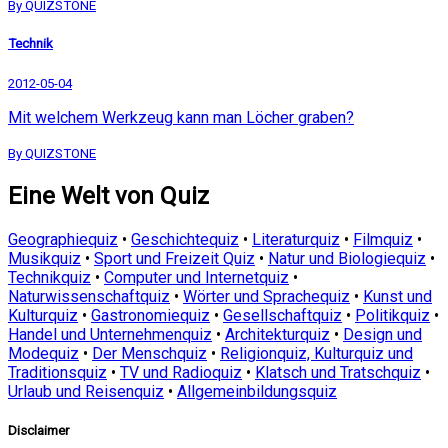
By QUIZSTONE
Technik
2012-05-04
Mit welchem Werkzeug kann man Löcher graben?
By QUIZSTONE
Eine Welt von Quiz
Geographiequiz
•
Geschichtequiz
•
Literaturquiz
•
Filmquiz
•
Musikquiz
•
Sport und Freizeit Quiz
•
Natur und Biologiequiz
•
Technikquiz
•
Computer und Internetquiz
•
Naturwissenschaftquiz
•
Wörter und Sprachequiz
•
Kunst und
Kulturquiz
•
Gastronomiequiz
•
Gesellschaftquiz
•
Politikquiz
•
Handel und Unternehmenquiz
•
Architekturquiz
•
Design und
Modequiz
•
Der Menschquiz
•
Religionquiz, Kulturquiz und
Traditionsquiz
•
TV und Radioquiz
•
Klatsch und Tratschquiz
•
Urlaub und Reisenquiz
•
Allgemeinbildungsquiz
Disclaimer