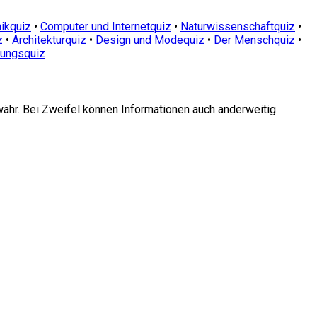
ikquiz
•
Computer und Internetquiz
•
Naturwissenschaftquiz
•
z
•
Architekturquiz
•
Design und Modequiz
•
Der Menschquiz
•
dungsquiz
währ. Bei Zweifel können Informationen auch anderweitig