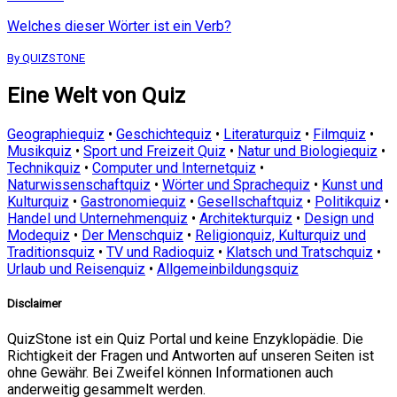
Welches dieser Wörter ist ein Verb?
By QUIZSTONE
Eine Welt von Quiz
Geographiequiz
•
Geschichtequiz
•
Literaturquiz
•
Filmquiz
•
Musikquiz
•
Sport und Freizeit Quiz
•
Natur und Biologiequiz
•
Technikquiz
•
Computer und Internetquiz
•
Naturwissenschaftquiz
•
Wörter und Sprachequiz
•
Kunst und
Kulturquiz
•
Gastronomiequiz
•
Gesellschaftquiz
•
Politikquiz
•
Handel und Unternehmenquiz
•
Architekturquiz
•
Design und
Modequiz
•
Der Menschquiz
•
Religionquiz, Kulturquiz und
Traditionsquiz
•
TV und Radioquiz
•
Klatsch und Tratschquiz
•
Urlaub und Reisenquiz
•
Allgemeinbildungsquiz
Disclaimer
QuizStone ist ein Quiz Portal und keine Enzyklopädie. Die
Richtigkeit der Fragen und Antworten auf unseren Seiten ist
ohne Gewähr. Bei Zweifel können Informationen auch
anderweitig gesammelt werden.