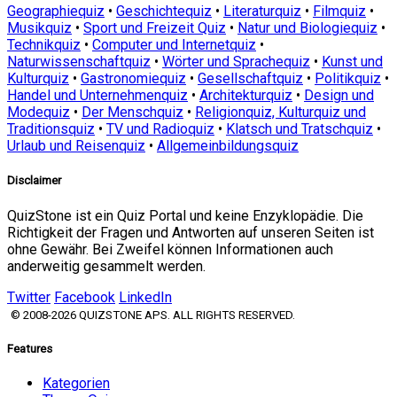
Geographiequiz
•
Geschichtequiz
•
Literaturquiz
•
Filmquiz
•
Musikquiz
•
Sport und Freizeit Quiz
•
Natur und Biologiequiz
•
Technikquiz
•
Computer und Internetquiz
•
Naturwissenschaftquiz
•
Wörter und Sprachequiz
•
Kunst und
Kulturquiz
•
Gastronomiequiz
•
Gesellschaftquiz
•
Politikquiz
•
Handel und Unternehmenquiz
•
Architekturquiz
•
Design und
Modequiz
•
Der Menschquiz
•
Religionquiz, Kulturquiz und
Traditionsquiz
•
TV und Radioquiz
•
Klatsch und Tratschquiz
•
Urlaub und Reisenquiz
•
Allgemeinbildungsquiz
Disclaimer
QuizStone ist ein Quiz Portal und keine Enzyklopädie. Die
Richtigkeit der Fragen und Antworten auf unseren Seiten ist
ohne Gewähr. Bei Zweifel können Informationen auch
anderweitig gesammelt werden.
Twitter
Facebook
LinkedIn
© 2008-2026 QUIZSTONE APS. ALL RIGHTS RESERVED.
Features
Kategorien