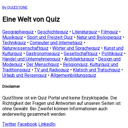
By QUIZSTONE
Eine Welt von Quiz
Geographiequiz
•
Geschichtequiz
•
Literaturquiz
•
Filmquiz
•
Musikquiz
•
Sport und Freizeit Quiz
•
Natur und Biologiequiz
•
Technikquiz
•
Computer und Internetquiz
•
Naturwissenschaftquiz
•
Wörter und Sprachequiz
•
Kunst und
Kulturquiz
•
Gastronomiequiz
•
Gesellschaftquiz
•
Politikquiz
•
Handel und Unternehmenquiz
•
Architekturquiz
•
Design und
Modequiz
•
Der Menschquiz
•
Religionquiz, Kulturquiz und
Traditionsquiz
•
TV und Radioquiz
•
Klatsch und Tratschquiz
•
Urlaub und Reisenquiz
•
Allgemeinbildungsquiz
Disclaimer
QuizStone ist ein Quiz Portal und keine Enzyklopädie. Die
Richtigkeit der Fragen und Antworten auf unseren Seiten ist
ohne Gewähr. Bei Zweifel können Informationen auch
anderweitig gesammelt werden.
Twitter
Facebook
LinkedIn